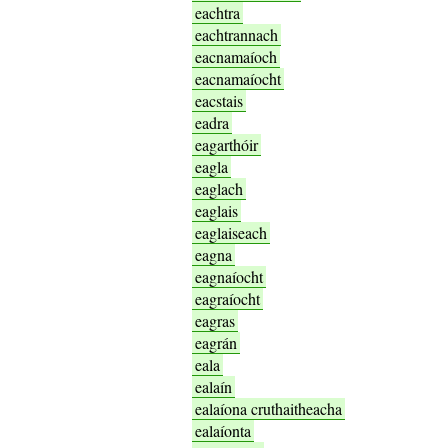
eachtra
eachtrannach
eacnamaíoch
eacnamaíocht
eacstais
eadra
eagarthóir
eagla
eaglach
eaglais
eaglaiseach
eagna
eagnaíocht
eagraíocht
eagras
eagrán
eala
ealaín
ealaíona cruthaitheacha
ealaíonta