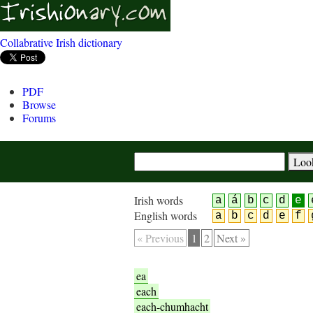
Collabrative Irish dictionary
PDF
Browse
Forums
Irish words
a
á
b
c
d
e
English words
a
b
c
d
e
f
« Previous
1
2
Next »
ea
each
each-chumhacht