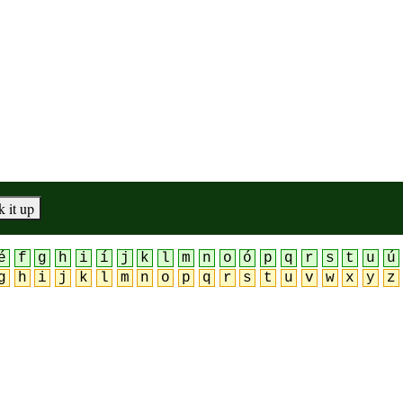
é
f
g
h
i
í
j
k
l
m
n
o
ó
p
q
r
s
t
u
ú
g
h
i
j
k
l
m
n
o
p
q
r
s
t
u
v
w
x
y
z