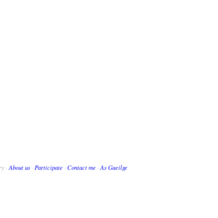
ry ·
About us
·
Participate
·
Contact me
·
As Gaeilge