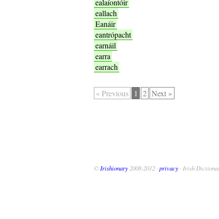
ealaíontóir
eallach
Eanáir
eantrópacht
earnáil
earra
earrach
« Previous
1
2
Next »
©
Irishionary
2008-2012 ·
privacy
· Irish Dictiona