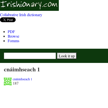
Collabrative Irish dictionary
PDF
Browse
Forums
cnáimhseach 1
cnáimhseach 1
187