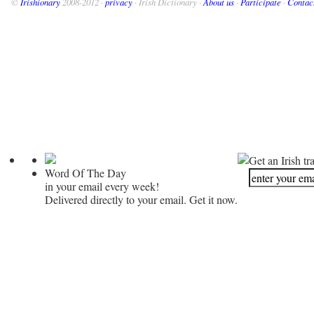
©
Irishionary
2008-2012 ·
privacy
· Irish Dictionary ·
About us
·
Participate
·
Contac
Get an Irish tr
Word Of The Day
in your email every week!
Delivered directly to your email. Get it now.